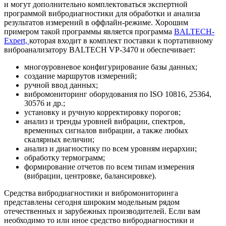
и могут дополнительно комплектоваться экспертной
программой вибродиагностики для обработки и анализа
результатов измерений в оффлайн-режиме. Хорошим
примером такой программы является программа
BALTECH-
Expert,
которая входит в комплект поставки к портативному
виброанализатору BALTECH VP-3470 и обеспечивает:
многоуровневое конфигурирование базы данных;
создание маршрутов измерений;
ручной ввод данных;
вибромониторинг оборудования по ISO 10816, 25364,
30576 и др.;
установку и ручную корректировку порогов;
анализ и тренды уровней вибрации, спектров,
временных сигналов вибрации, а также любых
скалярных величин;
анализ и диагностику по всем уровням иерархии;
обработку термограмм;
формирование отчетов по всем типам измерения
(вибрации, центровке, балансировке).
Средства вибродиагностики и вибромониторинга
представлены сегодня широким модельным рядом
отечественных и зарубежных производителей. Если вам
необходимо то или иное средство вибродиагностики и