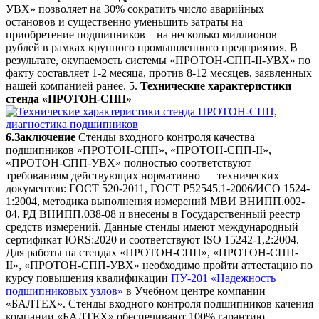
УВХ» позволяет на 30% сократить число аварийных
остановов и существенно уменьшить затраты на
приобретение подшипников – на несколько миллионов
рублей в рамках крупного промышленного предприятия. В
результате, окупаемость системы «ПРОТОН-СПП-II-УВХ» по
факту составляет 1-2 месяца, против 8-12 месяцев, заявленных
нашей компанией ранее. 5.
Технические характеристики
стенда «ПРОТОН-СПП»
6.Заключение
Стенды входного контроля качества
подшипников «ПРОТОН-СПП», «ПРОТОН-СПП-II»,
«ПРОТОН-СПП-УВХ» полностью соответствуют
требованиям действующих нормативно — технических
документов: ГОСТ 520-2011, ГОСТ Р52545.1-2006/ИСО 1524-
1:2004, методика выполнения измерений МВИ ВНИПП.002-
04, РД ВНИПП.038-08 и внесены в Государственный реестр
средств измерений. Данные стенды имеют международный
сертификат IORS:2020 и соответствуют ISO 15242-1,2:2004.
Для работы на стендах «ПРОТОН-СПП», «ПРОТОН-СПП-
II», «ПРОТОН-СПП-УВХ» необходимо пройти аттестацию по
курсу повышения квалификации
ПУ-201 «Надежность
подшипниковых узлов»
в Учебном центре компании
«БАЛТЕХ». Стенды входного контроля подшипников качения
компании «БАЛТЕХ» обеспечивают 100% гарантию