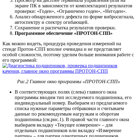
Просмотр на дисплее терминала управления (или на
экране ПК в зависимости от комплектации) результатов
проверки: «Годен», «Ограничено годен», «Негоден».
Анализ обнаруженного дефекта по форме вибросигнала,
автоспектру и спектру огибающей.
Сохранение и распечатка результатов проверки.
Программное обеспечение «ПРОТОН-СПП»
Как можно видеть, процедура проведения измерений на
стенде Протон-СПП вполне очевидна и не представляет
особой сложности, поэтому уделим больше внимания работе с
его программой:
Рис.2 Главное окно программы «
ПРОТОН-СПП»
В соответствующих полях (слева) главного окна
программы вводим тип исследуемого подшипника, его
индивидуальный номер. Выбираем из предлагаемого
списка нужные параметры отбраковки и считываем
данные по рекомендуемым нагрузкам и оборотам
подшипника (см.рис.1). В правой части главного окна
выбираем вкладку «Текущее измерение» – для
отдельных подшипников или вкладку «Измерение
партии» – для партии однотипных подшипников.