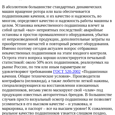
В абсолютном большинстве стандартных динамических
машин вращение ротора или вала обеспечивается
подшипниками качения, и их качество и надежность, во
многом, определяют качество и надежность работы машины в
целом. Установка некачественного подшипника влечет за
собой целый «вал» неприятных последствий: аварийные
остановы и простои промышленного оборудования, убытки
от непроизведенной продукции, дополнительные затраты на
приобретение запчастей и повторный ремонт оборудования.
Именно поэтому сегодня актуален вопрос отбраковки
некачественных подшипников на этапе входного контроля.
Острота этого вопроса хорошо иллюстрируется печальной
статистикой: около 50% всех подшипников, реализуемых на
рынке России, по тем или иным параметрам не
удовлетворяют требованиям
ГОСТ 520-2002
«Подшипники
качения. Общие технические условия». Производители
контрафакта (неликвида), а также любители легкой наживы,
специализирующиеся на восстановлении изношенных
подшипников, весьма умело маскируют свой «хлам» под
продукцию известных авторитетных брендов. В большинстве
случаев просто визуальный осмотр подшипника не позволяет
усомниться в его высоком качестве – и упаковка, и
маркировка, и паспорт – все на высшем уровне! К сожалению,
реальное качество подшипников узнается слишком поздно,